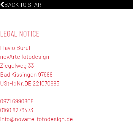
BACK TO START
LEGAL NOTICE
Flavio Burul
novArte fotodesign
Ziegelweg 33
Bad Kissingen
97688
USt-IdNr.DE 221070985
0971 6990808
0160 8276473
info@novarte-fotodesign.de